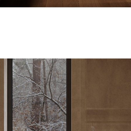
EKATERINA
PLOTNIKOVA
Нвигация
Cоц.сети