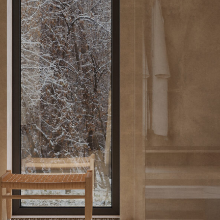
Проекты
Instagram*
Обо мне
Pinterest
Art
YouTube
Предметы
Telegram
Vkontakte
Контакты
plotnikovainteriors@mail.ru
+7 950 052 4776
Разработка сайта - Ульяна Буханцева
Instagram — социальная сеть,
принадлежащая компании Meta,
признана экстремистской и запрещена
на территории Российской Федерации.*
Политика конфиденциальности
Политика обработки персональных данных